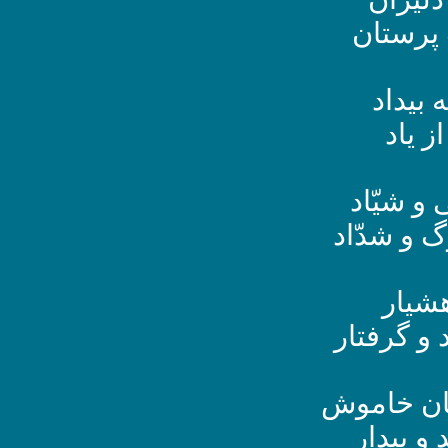
 پرستان
 بیداد
ز یاد
 و شیّاد
گ و شدّاد
هشیار
و گرفتار
ان خاموش
 و بیدار