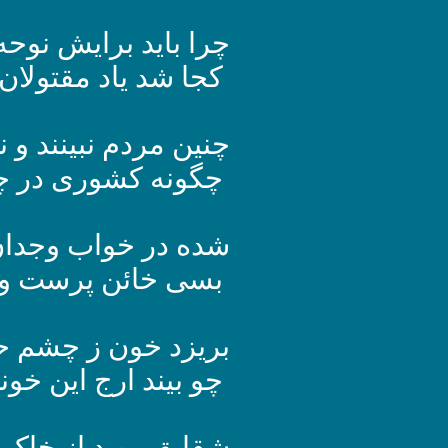
چرا باید برایش نوحه
کجا شد یاد مقتولان 
چنین مردم نبینند و ند
چگونه کشوری در چاه
شده در خواب وجدا
بسی خائن پرست و 
بریزد خون ز چشم ح
چو بیند ارج این خون
شقایق روید از خاک 