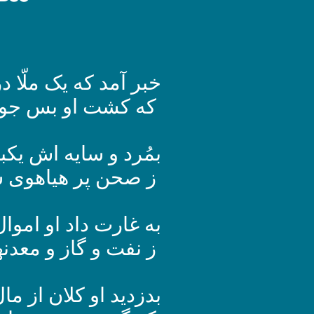
خبر آمد که یک ملّا در
که کشت او بس جوان
بمُرد و سایه اش یکب
ز صحن پر هیاهوی 
به غارت داد او اموا
ز نفت و گاز و معدنه
بدزدید او کلان از ما