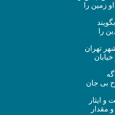
او زمین را
گویند
ین را
هر تهران
خیابان
گه
ح بی جان
و ایثار
و مقدار